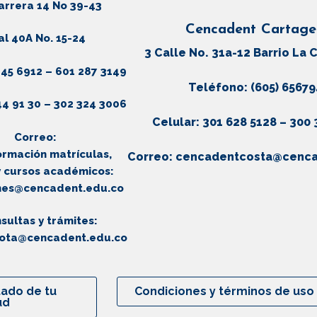
arrera 14 No 39-43
Cencadent Cartag
l 40A No. 15-24
3 Calle No. 31a-12 Barrio La 
45 6912 – 601 287 3149
Teléfono: (605) 6567
44 91 30 – 302 324 3006
Celular: 301 628 5128 – 300
rreo:
ión matrículas,
Correo:
cencadentcosta@cenca
 cursos académicos:
ones@cencadent.edu.co
sultas y trámites:
ota@cencadent.edu.co
tado de tu
Condiciones y términos de uso
ud