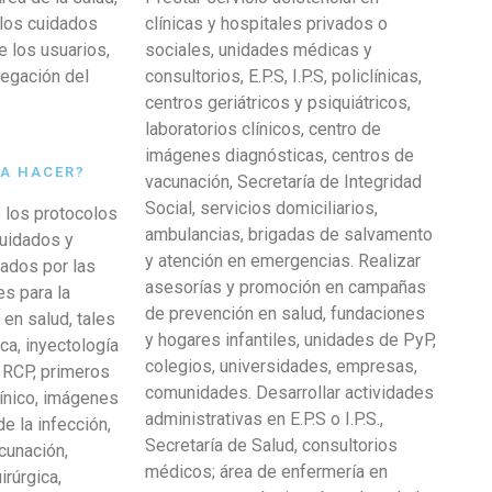
 los cuidados
clínicas y hospitales privados o
e los usuarios,
sociales, unidades médicas y
legación del
consultorios, E.P.S, I.P.S, policlínicas,
centros geriátricos y psiquiátricos,
laboratorios clínicos, centro de
imágenes diagnósticas, centros de
 A HACER?
vacunación, Secretaría de Integridad
Social, servicios domiciliarios,
e los protocolos
ambulancias, brigadas de salvamento
cuidados y
y atención en emergencias. Realizar
ados por las
asesorías y promoción en campañas
s para la
de prevención en salud, fundaciones
 en salud, tales
y hogares infantiles, unidades de PyP,
a, inyectología
colegios, universidades, empresas,
, RCP, primeros
comunidades. Desarrollar actividades
clínico, imágenes
administrativas en E.P.S o I.P.S.,
de la infección,
Secretaría de Salud, consultorios
cunación,
médicos; área de enfermería en
rúrgica,