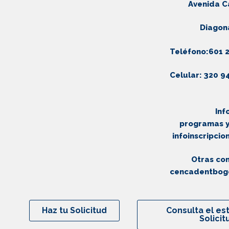
Avenida C
Diagona
Teléfono:601 2
Celular: 320 9
Co
Informac
programas y
infoinscripci
Otras con
cencadentbog
Haz tu Solicitud
Consulta el es
Solicit