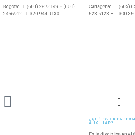
Bogotá:
(601) 2873149 – (601)
Cartagena:
(605) 
2456912
320 944 9130
628 5128
–
300 36
¿QUÉ ES LA ENFER
AUXILIAR?
Es la disciplina en el 