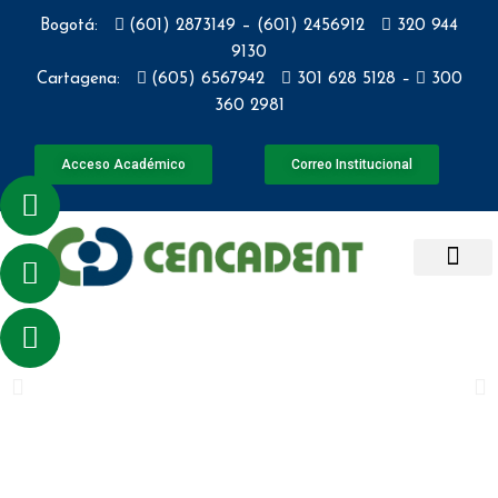
Bogotá:
(601) 2873149 – (601) 2456912
320 944
9130
Cartagena:
(605) 6567942
301 628 5128
–
300
360 2981
Acceso Académico
Correo Institucional
ACTUALIZACIONES
SERVICIOS IN
Bienvenidos a CENCADENT
29 años de experiencia formando técnicos laborales en el
área de la Salud