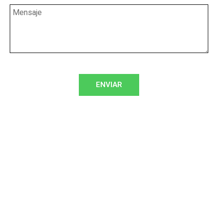
ENVIAR
Si estás interesado en iniciar tu
proceso de formación con nosotros,
diligencia este formulario y en breve
nos comunicaremos contigo para
asesorarte.